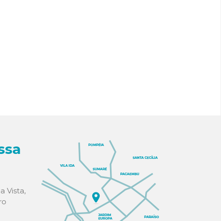
ssa
a Vista,
ro