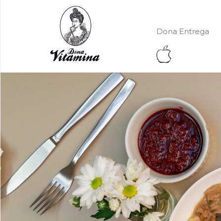
Dona Entrega
Dona Entrega
Eventos
Nossa Loja
Localização
Cardápio
Faça seu pedido
Contato